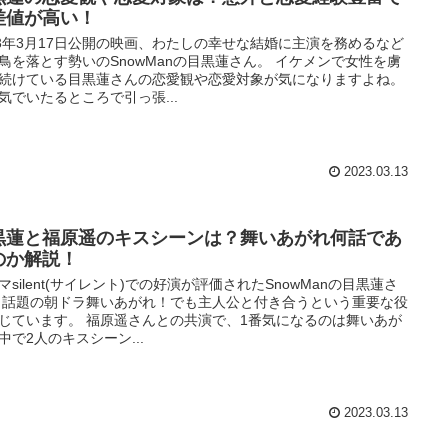
差値が高い！
23年3月17日公開の映画、わたしの幸せな結婚に主演を務めるなど
鳥を落とす勢いのSnowManの目黒蓮さん。 イケメンで女性を虜
続けている目黒蓮さんの恋愛観や恋愛対象が気になりますよね。
気でいたるところで引っ張...
2023.03.13
黒蓮と福原遥のキスシーンは？舞いあがれ何話であ
のか解説！
マsilent(サイレント)での好演が評価されたSnowManの目黒蓮さ
 話題の朝ドラ舞いあがれ！でも主人公と付き合うという重要な役
じています。 福原遥さんとの共演で、1番気になるのは舞いあが
中で2人のキスシーン...
2023.03.13