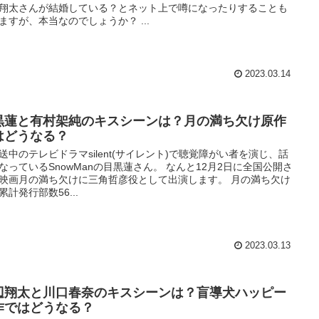
翔太さんが結婚している？とネット上で噂になったりすることも
ますが、本当なのでしょうか？ ...
2023.03.14
黒蓮と有村架純のキスシーンは？月の満ち欠け原作
はどうなる？
送中のテレビドラマsilent(サイレント)で聴覚障がい者を演じ、話
なっているSnowManの目黒蓮さん。 なんと12月2日に全国公開さ
映画月の満ち欠けに三角哲彦役として出演します。 月の満ち欠け
累計発行部数56...
2023.03.13
辺翔太と川口春奈のキスシーンは？盲導犬ハッピー
作ではどうなる？