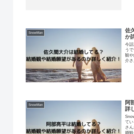
佐
SnowMan
か
今話
うで
観や
介さ
阿
SnowMan
詳
Sn
てい
さん
婚観