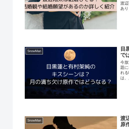
渡辺
あり
目
SnowMan
で
今放
題に
れる
は、
渡
SnowMan
原