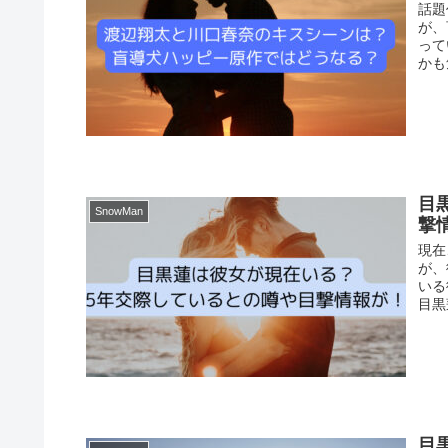
話題
が、
って
かも
目
SnowMan
撃
現在
が、
いる
目黒
目