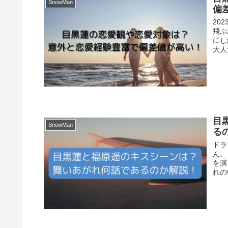
SnowMan
偏
20
飛ぶ
にし
大人
目
SnowMan
る
ドラ
ん。
を演
れの