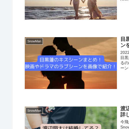
目
SnowMan
ン
20
目黒
るの
ーン
渡
SnowMan
詳
今飛
Sn