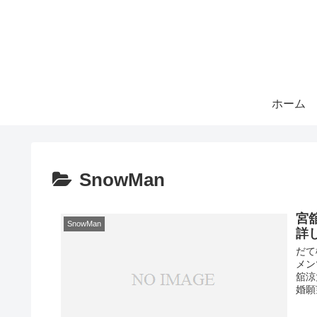
ホーム
SnowMan
宮
SnowMan
詳
だて
メン
舘涼
婚願