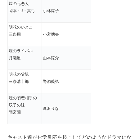
煌の元恋人
岡本・J・真弓
小林涼子
明花のいとこ
三条周
小宮璃央
煌のライバル
月瀬遥
山本涼介
明花の父親
三条清十郎
野添義弘
煌の初恋相手の
双子の妹
逢沢りな
間宮蘭
キャスト達が化学反応を起こしてどのようなドラマにな