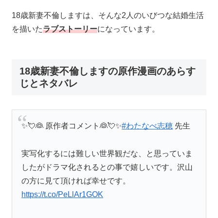
18歳新妻不倫しますは、そんな2人のいびつな結婚生活
を描いた
ラブストーリー
になっています。
18歳新妻不倫しますの原作漫画のあらす
じとネタバレ
✨💘👰 原作者コメント👰💘✨
#わたなべ志穂
先生
実写化するには難しい世界観だな、と思っていま
したがドラマ化されるとの事で嬉しいです。沢山
の方に見て頂ければ幸せです。
https://t.co/PeLlAr1GOK