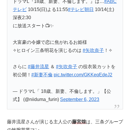
ドラマL『18歳、新妻、不倫します。』は…
#ABC
テレビ
10/15(日)よる11:55
#テレビ朝日
10/14(土)
深夜2:30
に放送スタート📺✨
大富豪の令嬢で恋に焦がれるお姫様
✧ヒロイン三条明花を演じるのは
#矢吹奈子
！✧
さらに
#藤井流星
＆
#矢吹奈子
の役衣装カットを
初公開！
#新妻不倫
pic.twitter.com/GKKeqEdeJ2
— ドラマL「 18歳、新妻、不倫します。」【公
式】 (@niiduma_furin)
September 6, 2023
藤井流星さんが演じる主人公の
藤宮煌
は、三条グループ
の敏腕営業マン。