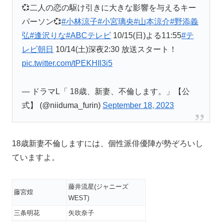
💞二人の恋の駆け引きに大きな影響を与えるキー
パーソン💞
#小林涼子
#小宮璃央
#山本涼介
#野添義
弘
#逢沢りな
#ABCテレビ
10/15(日)よる11:55
#テ
レビ朝日
10/14(土)深夜2:30 放送スタート！
pic.twitter.com/tPEKHIl3i5
— ドラマL「 18歳、新妻、不倫します。」【公
式】 (@niiduma_furin)
September 18, 2023
18歳新妻不倫しますには、個性派俳優陣が勢ぞろいし
ていますよ。
藤井流星(ジャニーズ
藤宮煌
WEST)
三条明花
矢吹奈子