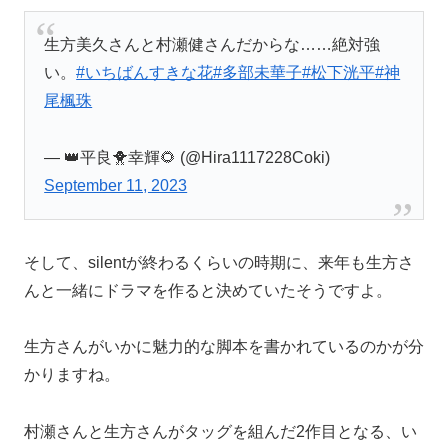
生方美久さんと村瀬健さんだからな……絶対強
い。
#いちばんすきな花
#多部未華子
#松下洸平
#神
尾楓珠
— 👑平良🐥幸輝🌻 (@Hira1117228Coki)
September 11, 2023
そして、silentが終わるくらいの時期に、来年も生方さ
んと一緒にドラマを作ると決めていたそうですよ。
生方さんがいかに魅力的な脚本を書かれているのかが分
かりますね。
村瀬さんと生方さんがタッグを組んだ2作目となる、い