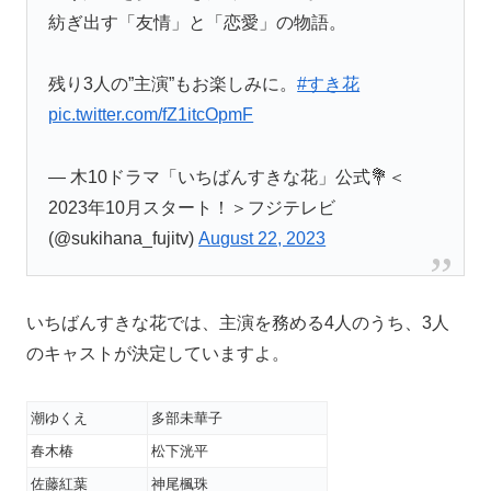
紡ぎ出す「友情」と「恋愛」の物語。
残り3人の”主演”もお楽しみに。
#すき花
pic.twitter.com/fZ1itcOpmF
— 木10ドラマ「いちばんすきな花」公式💐＜
2023年10月スタート！＞フジテレビ
(@sukihana_fujitv)
August 22, 2023
いちばんすきな花では、主演を務める4人のうち、3人
のキャストが決定していますよ。
潮ゆくえ
多部未華子
春木椿
松下洸平
佐藤紅葉
神尾楓珠