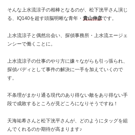
そんな上水流涼子の相棒となるのが、松下洸平さん演じ
る、IQ140を超す頭脳明晰な青年・
貴山伸彦
です。
上水流涼子と偶然出会い、探偵事務所・上水流エージェ
ンシーで働くことに。
上水流涼子の仕事のやり方に嫌々ながらも引っ張られ、
探偵バディとして事件の解決に一手を加えていくので
す。
不条理がまかり通る現代のあり得ない敵をあり得ない手
段で成敗するところが見どころになりそうですね！
天海祐希さんと松下洸平さんが、どのようにタッグを組
んでくれるのか期待が高まります♪