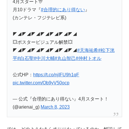
4月スタート🎊
月10ドラマ『
#合理的にあり得ない
』
(カンテレ・フジテレビ系)
◤◢◤◢◤◢◤◢◤◢◤◢◤◢
💥ポスタービジュアル解禁💥
◤◢◤◢◤◢◤◢◤◢◤◢◤◢
#天海祐希
#松下洸
平
#白石聖
#中川大輔
#丸山智己
#仲村トオル
公式HP：
https://t.co/njIFU9h1qF
pic.twitter.com/Ob9yV50ocp
— 公式『合理的にあり得ない』4月スタート！
(@arienai_g)
March 8, 2023