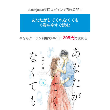
ebookjapan初回ログインで70％OFF！
あなたがしてくれなくても
6巻を今すぐ読む
205円
今ならクーポン利用で682円→
で読める！