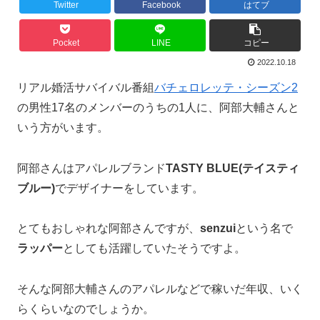
Twitter
Facebook
はてブ
Pocket
LINE
コピー
2022.10.18
リアル婚活サバイバル番組
バチェロレッテ・シーズン2
の男性17名のメンバーのうちの1人に、阿部大輔さんと
いう方がいます。
阿部さんはアパレルブランド
TASTY BLUE(テイスティ
ブルー)
でデザイナーをしています。
とてもおしゃれな阿部さんですが、
senzui
という名で
ラッパー
としても活躍していたそうですよ。
そんな阿部大輔さんのアパレルなどで稼いだ年収、いく
らくらいなのでしょうか。